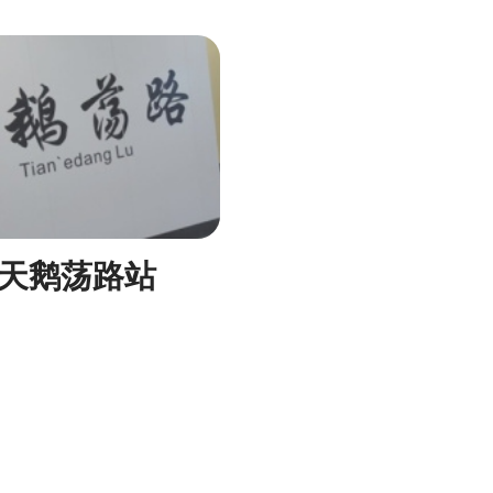
天鹅荡路站