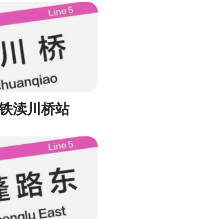
铁渎川桥站