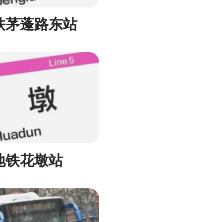
铁茅蓬路东站
地铁花墩站