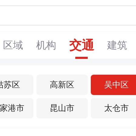
交通
区域
机构
建筑
姑苏区
高新区
吴中区
家港市
昆山市
太仓市