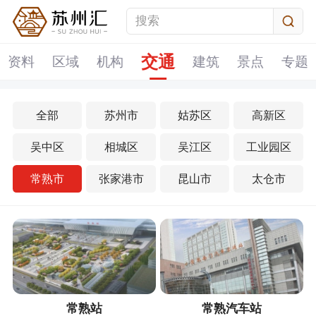
交通
资料
区域
机构
建筑
景点
专题
全部
苏州市
姑苏区
高新区
吴中区
相城区
吴江区
工业园区
常熟市
张家港市
昆山市
太仓市
常熟站
常熟汽车站