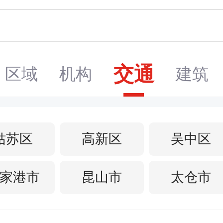
交通
区域
机构
建筑
姑苏区
高新区
吴中区
家港市
昆山市
太仓市