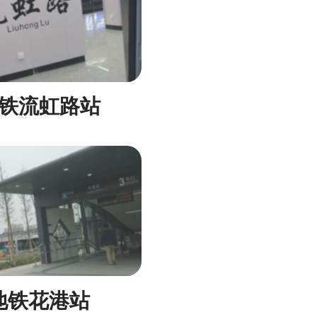
铁流虹路站
地铁花港站