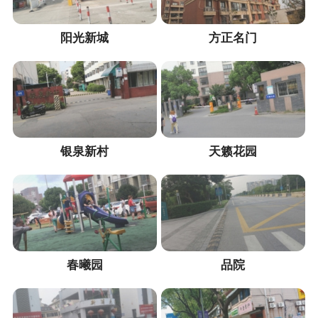
阳光新城
方正名门
银泉新村
天籁花园
春曦园
品院