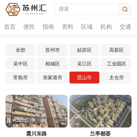
首页
便民
指南
资料
区域
机构
交通
全部
苏州市
姑苏区
高新区
吴中区
相城区
吴江区
工业园区
常熟市
张家港市
昆山市
太仓市
震川东路
兰亭都荟