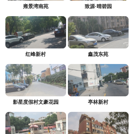
雍景湾南苑
致源·晴碧园
红峰新村
鑫茂东苑
影星度假村文豪花园
亭林新村