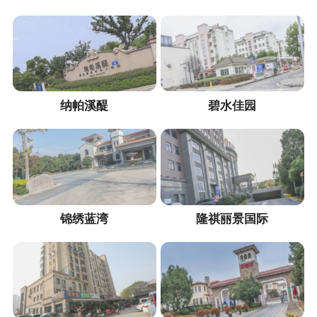
纳帕溪醍
碧水佳园
锦绣蓝湾
隆祺丽景国际