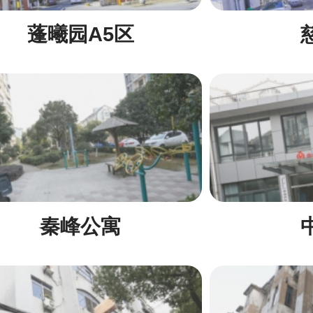
蓬曦园A5区
秦峰公寓