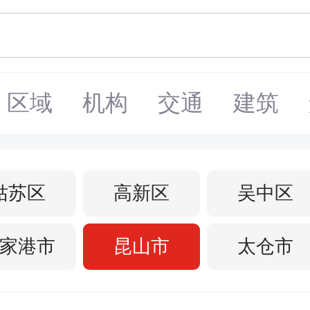
区域
机构
交通
建筑
姑苏区
高新区
吴中区
家港市
昆山市
太仓市