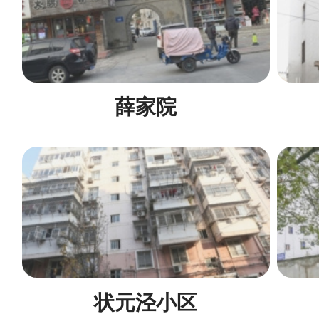
薛家院
状元泾小区