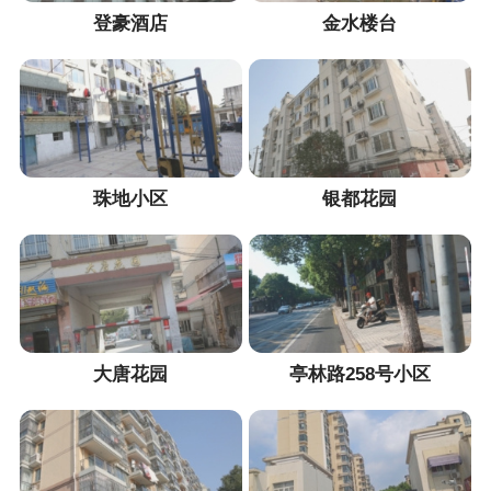
登豪酒店
金水楼台
珠地小区
银都花园
大唐花园
亭林路258号小区