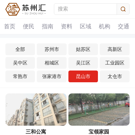
首页
便民
指南
资料
区域
机构
交通
全部
苏州市
姑苏区
高新区
吴中区
相城区
吴江区
工业园区
常熟市
张家港市
昆山市
太仓市
三和公寓
宝领家园