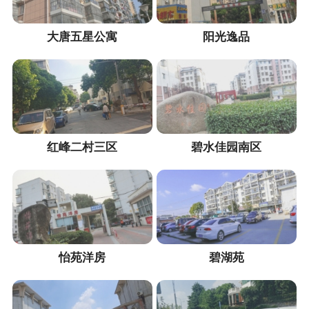
大唐五星公寓
阳光逸品
红峰二村三区
碧水佳园南区
怡苑洋房
碧湖苑