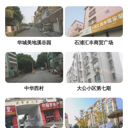
华城美地溪谷园
石浦汇丰商贸广场
中华西村
大公小区第七期