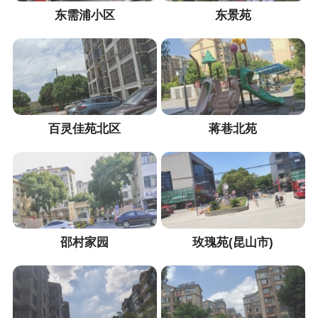
东需浦小区
东景苑
百灵佳苑北区
蒋巷北苑
邵村家园
玫瑰苑(昆山市)