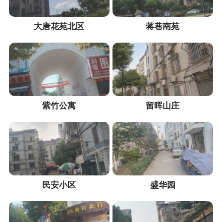
大唐花苑北区
蒋巷南苑
紫竹公寓
留晖山庄
民安小区
盛华园