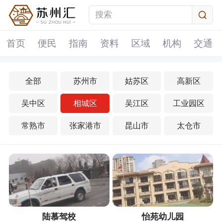
首页
便民
指南
资料
区域
机构
交通
全部
苏州市
姑苏区
高新区
吴中区
相城区
吴江区
工业园区
常熟市
张家港市
昆山市
太仓市
陆慕驾校
怡苑幼儿园