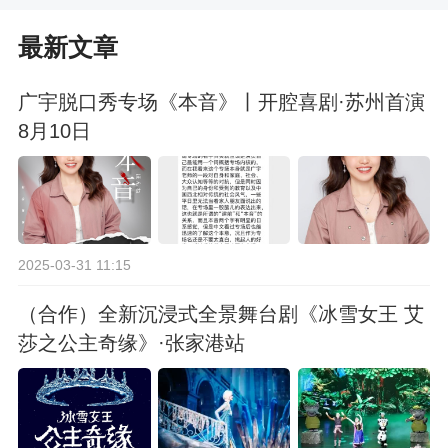
最新文章
广宇脱口秀专场《本音》丨开腔喜剧·苏州首演
8月10日
2025-03-31 11:15
（合作）全新沉浸式全景舞台剧《冰雪女王 艾
莎之公主奇缘》·张家港站