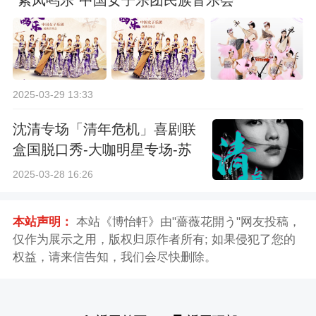
"紫凤鸣乐"中国女子乐团民族音乐会
2025-03-29 13:33
沈清专场「清年危机」喜剧联
盒国脱口秀-大咖明星专场-苏
州站
2025-03-28 16:26
本站声明：
本站《博怡軒》由"薔薇花開う"网友投稿，
仅作为展示之用，版权归原作者所有; 如果侵犯了您的
权益，请来信告知，我们会尽快删除。