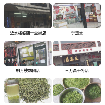
近水楼糕团十全街店
宁远堂
明月楼糕团店​
三万昌干将店