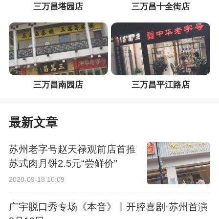
三万昌塔园店
三万昌十全街店
三万昌南园店
三万昌平江路店
最新文章
苏州老字号赵天禄观前店首推
苏式肉月饼2.5元“尝鲜价”
2020-09-18 10:09
广宇脱口秀专场《本音》丨开腔喜剧·苏州首演