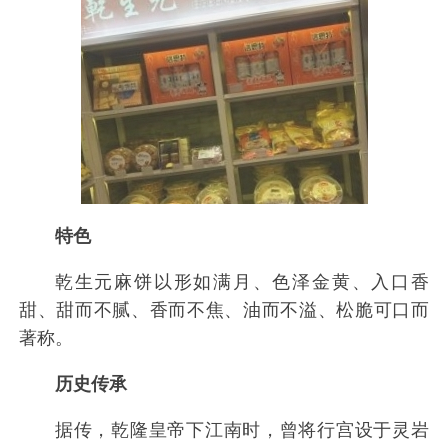
特色
乾生元麻饼以形如满月、色泽金黄、入口香
甜、甜而不腻、香而不焦、油而不溢、松脆可口而
著称。
历史传承
据传，乾隆皇帝下江南时，曾将行宫设于灵岩