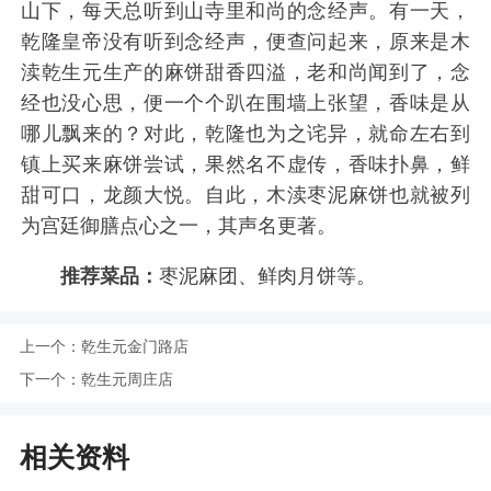
山下，每天总听到山寺里和尚的念经声。有一天，
乾隆皇帝没有听到念经声，便查问起来，原来是木
渎乾生元生产的麻饼甜香四溢，老和尚闻到了，念
经也没心思，便一个个趴在围墙上张望，香味是从
哪儿飘来的？对此，乾隆也为之诧异，就命左右到
镇上买来麻饼尝试，果然名不虚传，香味扑鼻，鲜
甜可口，龙颜大悦。自此，木渎枣泥麻饼也就被列
为宫廷御膳点心之一，其声名更著。
推荐菜品：
枣泥麻团、鲜肉月饼等。
上一个：
乾生元金门路店
下一个：
乾生元周庄店
相关资料