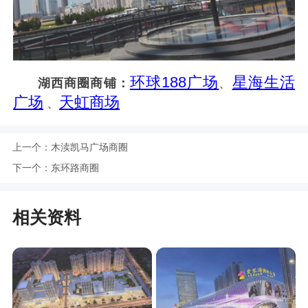
环球188广场
星海生活
湖西商圈商铺：
、
广场
天虹商场
、
上一个：
木渎凯马广场商圈
下一个：
东环路商圈
相关资料