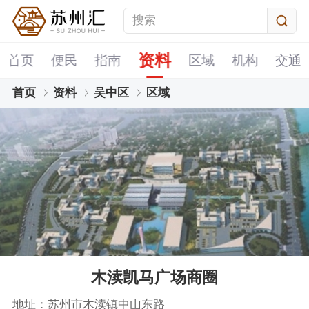
资料
首页
便民
指南
区域
机构
交通
首页
资料
吴中区
区域
木渎凯马广场商圈
地址：苏州市木渎镇中山东路