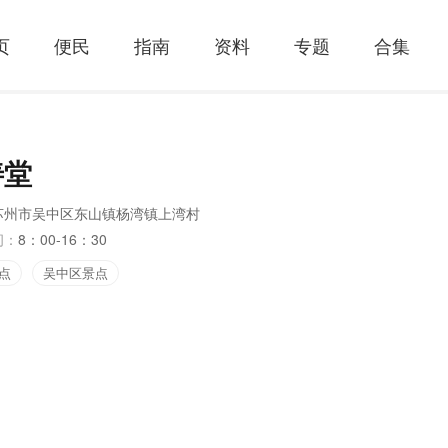
页
便民
指南
资料
专题
合集
善堂
苏州市吴中区东山镇杨湾镇上湾村
间：
8：00-16：30
点
吴中区景点