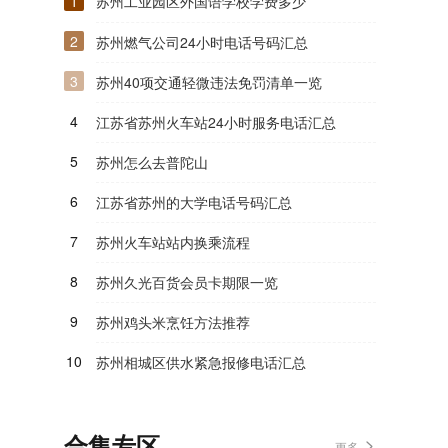
1
苏州工业园区外国语学校学费多少
2
苏州燃气公司24小时电话号码汇总
3
苏州40项交通轻微违法免罚清单一览
4
江苏省苏州火车站24小时服务电话汇总
5
苏州怎么去普陀山
6
江苏省苏州的大学电话号码汇总
7
苏州火车站站内换乘流程
8
苏州久光百货会员卡期限一览
9
苏州鸡头米烹饪方法推荐
10
苏州相城区供水紧急报修电话汇总
合集专区
更多