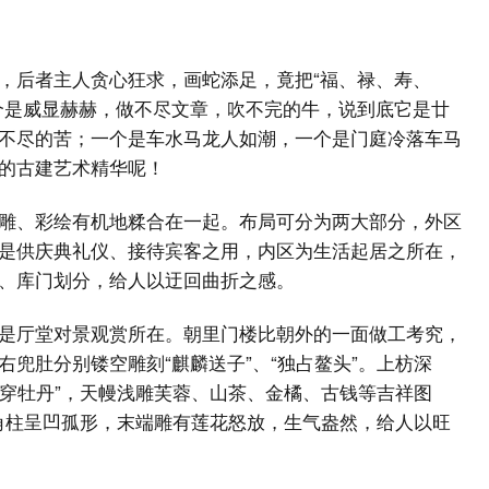
，后者主人贪心狂求，画蛇添足，竟把“福、禄、寿、
个是威显赫赫，做不尽文章，吹不完的牛，说到底它是廿
不尽的苦；一个是车水马龙人如潮，一个是门庭冷落车马
的古建艺术精华呢！
雕、彩绘有机地糅合在一起。布局可分为两大部分，外区
是供庆典礼仪、接待宾客之用，内区为生活起居之所在，
、库门划分，给人以迂回曲折之感。
是厅堂对景观赏所在。朝里门楼比朝外的一面做工考究，
兜肚分别镂空雕刻“麒麟送子”、“独占鳌头”。上枋深
凤穿牡丹”，天幔浅雕芙蓉、山茶、金橘、古钱等吉祥图
两角柱呈凹孤形，末端雕有莲花怒放，生气盎然，给人以旺