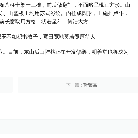
深八柱十架十三檩，前后做翻轩，平面略呈现正方形。山
、枋、山垫板上均用苏式彩绘。内柱成圆形，上施扌卢斗，
前长窗取用方格，状若星斗，简洁大方。
积玉不如积书教子，宽田宽地莫若宽厚待人”。
单位。目前，东山后山陆巷正在开发修缮，明善堂也将成为
轩辕宫
下一篇：