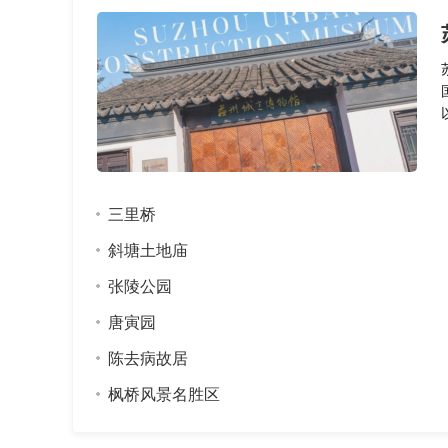
三里桥
斜塘土地庙
张陵公园
唐寅园
陈去病故居
枫桥风景名胜区