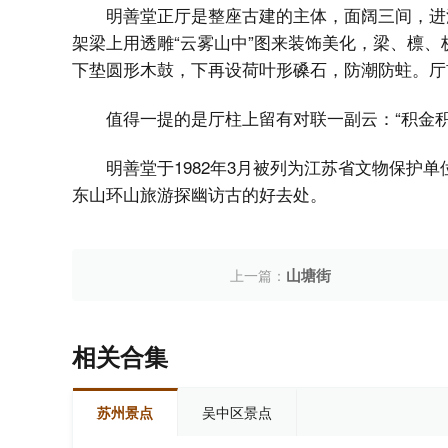
明善堂正厅是整座古建的主体，面阔三间，进
架梁上用透雕“云雾山中”图来装饰美化，梁、檩
下垫圆形木鼓，下再设荷叶形磉石，防潮防蛀。厅
值得一提的是厅柱上留有对联一副云：“积金
明善堂于1982年3月被列为江苏省文物保护
东山环山旅游探幽访古的好去处。
山塘街
上一篇：
相关合集
苏州景点
吴中区景点