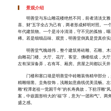
景观介绍
明善堂与东山雕花楼绝然不同，前者清淡文雅
喜、财”五字全占为己有，两者形成鲜明对照。一
年代建筑物。一个是冷冷清清，守不完的孤独，咽
稀。若是细细品味、观赏，明善堂倒真是货真价实
明善堂气魄雄伟，整个建筑将砖雕、石雕、木
由雕花门楼、大厅、花厅、客堂、佛楼组成，大厅
左有深深备弄，右有耳、厢房。房屋之间都以天井
门楼和塞口墙是明善堂中砖雕装饰精华部分，
精雕细凿。圭角纹饰，浅雕如意曲线优美流畅。左右
雕“程潭老祖一觉困千年”的长寿典故，下枋浮雕“
案，中嵌圆形特大的“福”字，意为“一团和气”。
盛之感。