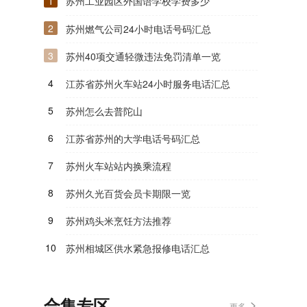
1
苏州工业园区外国语学校学费多少
2
苏州燃气公司24小时电话号码汇总
3
苏州40项交通轻微违法免罚清单一览
4
江苏省苏州火车站24小时服务电话汇总
5
苏州怎么去普陀山
6
江苏省苏州的大学电话号码汇总
7
苏州火车站站内换乘流程
8
苏州久光百货会员卡期限一览
9
苏州鸡头米烹饪方法推荐
10
苏州相城区供水紧急报修电话汇总
合集专区
更多