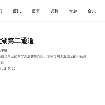
页
便民
指南
资料
专题
合集
墅湖第二通道
吴中区
西接吴中区的东方大道和醒湖路、东接苏州工业园区的创苑路
其他
码：
215100