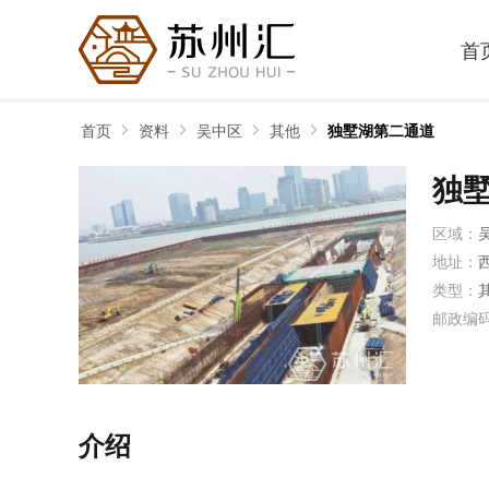
首
首页
资料
吴中区
其他
独墅湖第二通道
独
区域：
地址：
类型：
邮政编
介绍