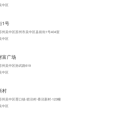
吴中区
街1号
苏州吴中区苏州市吴中区县前街1号404室
吴中区
财富广场
苏州吴中区孙武路619
吴中区
新村
苏州吴中区胥口镇-箭泾村-香泾新村-123幢
吴中区