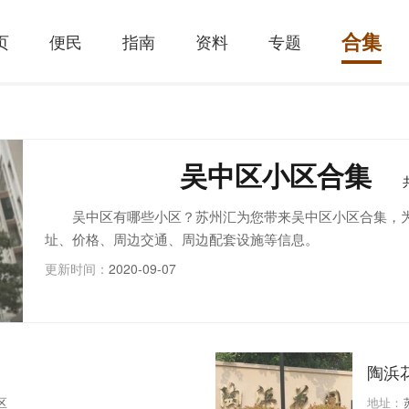
合集
页
便民
指南
资料
专题
吴中区小区合集
吴中区有哪些小区？苏州汇为您带来吴中区小区合集，
址、价格、周边交通、周边配套设施等信息。
更新时间：
2020-09-07
陶浜
区
地址：