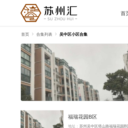
首
首页
合集列表
吴中区小区合集
福瑞花园B区
地址：
苏州吴中区塔山路福瑞花园B