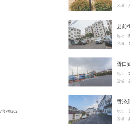
区域：
县前
地址：
区域：
胥口
地址：
区域：
香泾
号7幢202
地址：
区域：