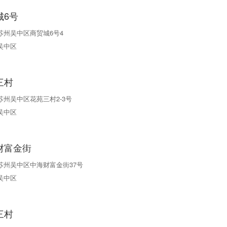
城6号
苏州吴中区商贸城6号4
吴中区
三村
苏州吴中区花苑三村2-3号
吴中区
财富金街
苏州吴中区中海财富金街37号
吴中区
三村