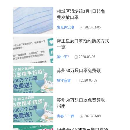
相城区渭塘镇3月4日起免
费发放口罩
发光你没电
2020-03-05
海王星辰口罩预约购买方式
一览
渣中王?
2020-03-06
苏州50万只口罩免费领
独守寂寥
2020-03-09
苏州50万只口罩免费领取
指南
青春╰一葬
2020-03-09
阳光医保APP第三期口罩预