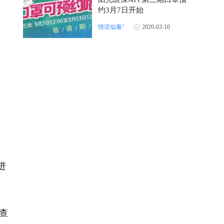
约3月7日开始
情话似毒°
2020-03-10
为
进
查