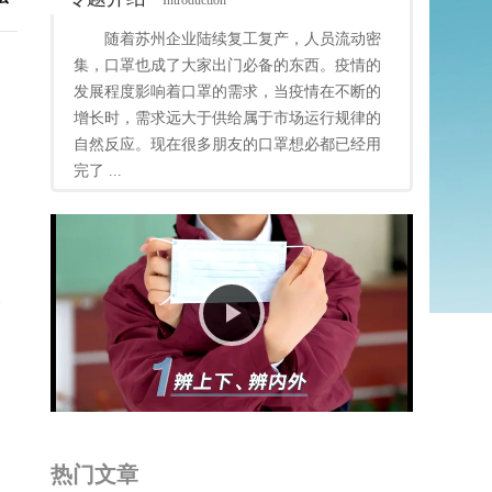
Introduction
随着苏州企业陆续复工复产，人员流动密
集，口罩也成了大家出门必备的东西。疫情的
发展程度影响着口罩的需求，当疫情在不断的
增长时，需求远大于供给属于市场运行规律的
自然反应。现在很多朋友的口罩想必都已经用
完了 ...
派
Play
Video
热门文章