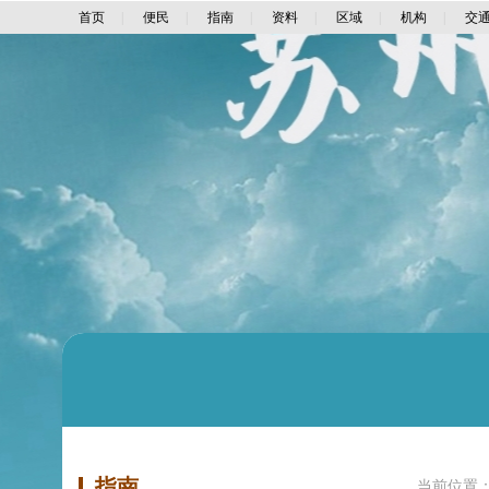
首页
|
便民
|
指南
|
资料
|
区域
|
机构
|
交
指南
当前位置