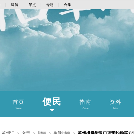
通
|
建筑
|
景点
|
专题
|
合集
便民
首页
指南
资料
Home
Guide
Point
：
苏州汇
文章
指南
生活指南
苏州枫桥街道口罩预约购买方