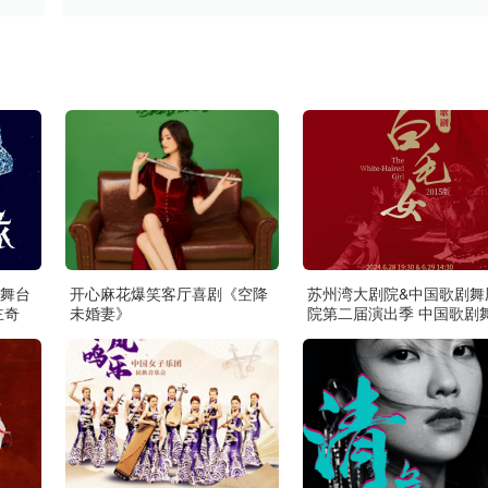
舞台
开心麻花爆笑客厅喜剧《空降
苏州湾大剧院&中国歌剧舞
主奇
未婚妻》
院第二届演出季 中国歌剧
院 歌剧《白毛女》