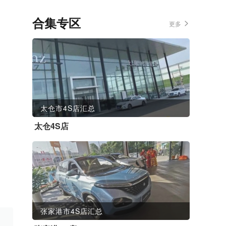
合集专区
更多
太仓市4S店汇总
太仓4S店
张家港市4S店汇总