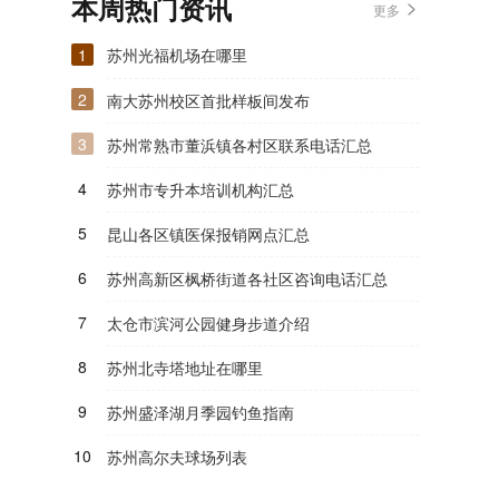
本周热门资讯
更多
1
苏州光福机场在哪里
2
南大苏州校区首批样板间发布
3
苏州常熟市董浜镇各村区联系电话汇总
4
苏州市专升本培训机构汇总
5
昆山各区镇医保报销网点汇总
6
苏州高新区枫桥街道各社区咨询电话汇总
7
太仓市滨河公园健身步道介绍
8
苏州北寺塔地址在哪里
9
苏州盛泽湖月季园钓鱼指南
10
苏州高尔夫球场列表