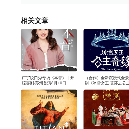
相关文章
广宇脱口秀专场《本音》丨开
（合作）全新沉浸式全景
腔喜剧·苏州首演8月10日
剧《冰雪女王 艾莎之公
缘》·张家港站