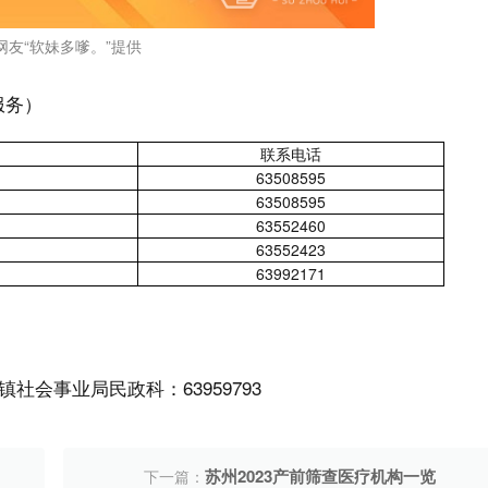
网友“软妹多嗲。”提供
服务）
联系电话
63508595
63508595
63552460
63552423
63992171
会事业局民政科：63959793
苏州2023产前筛查医疗机构一览
下一篇：