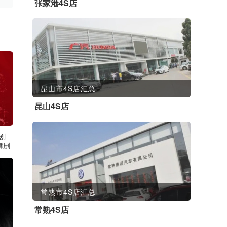
张家港4S店
昆山市4S店汇总
昆山4S店
剧
舞剧
常熟市4S店汇总
常熟4S店