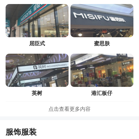
屈臣式
蜜思肤
英树
港汇板仔
点击查看更多内容
服饰服装