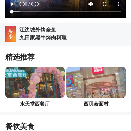
江边城外烤全鱼
九田家黑牛烤肉料理
精选推荐
水天堂西餐厅
西贝莜面村
餐饮美食