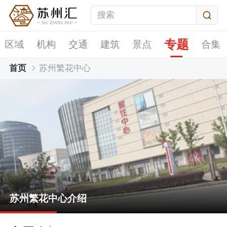
专题
区域
机构
交通
建筑
景点
合集
首页
苏州繁花中心
屈臣式
苏州繁花中心介绍
苏州繁花中心停车指南
苏州繁花中心电影院信息一览
屈臣式
苏州繁花中心介绍