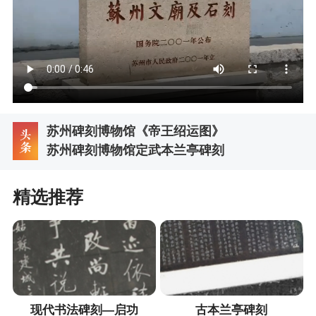
苏州碑刻博物馆《帝王绍运图》
苏州碑刻博物馆定武本兰亭碑刻
精选推荐
现代书法碑刻—启功
古本兰亭碑刻