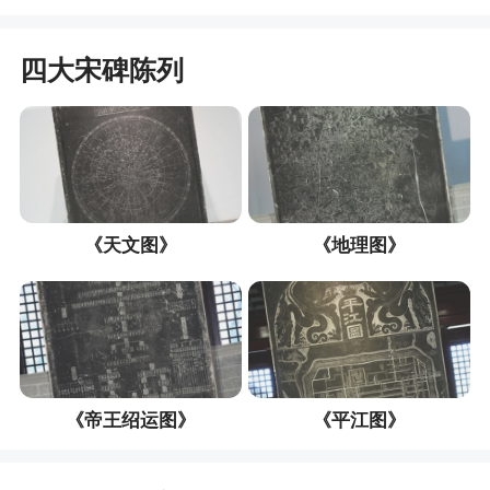
四大宋碑陈列
《天文图》
《地理图》
《帝王绍运图》
《平江图》