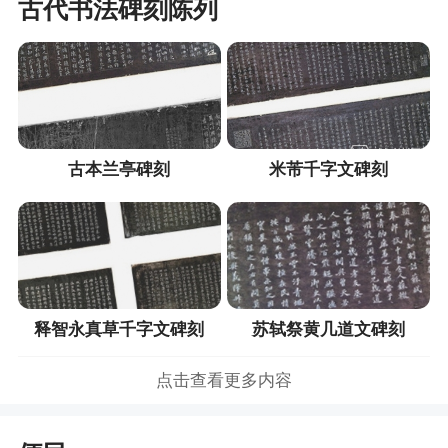
古代书法碑刻陈列
古本兰亭碑刻
米芾千字文碑刻
释智永真草千字文碑刻
苏轼祭黄几道文碑刻
点击查看更多内容