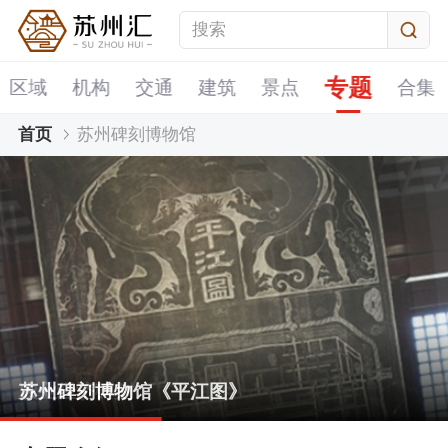
专题
区域
机构
交通
建筑
景点
合集
首页
苏州碑刻博物馆
农业经济碑刻
苏州碑刻博物馆《平江图》
明清工商经济碑刻
苏州碑刻博物馆《天文图》
农业经济碑刻
苏州碑刻博物馆《平江图》