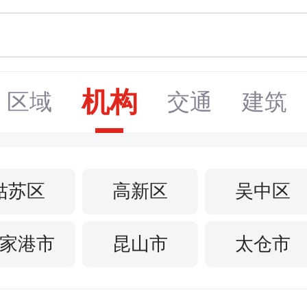
机构
区域
交通
建筑
姑苏区
高新区
吴中区
家港市
昆山市
太仓市