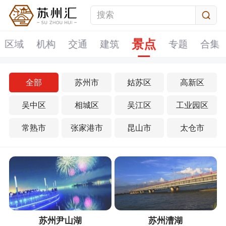
景点
区域
机构
交通
建筑
专题
合集
全部
苏州市
姑苏区
高新区
吴中区
相城区
吴江区
工业园区
常熟市
张家港市
昆山市
太仓市
苏州尹山湖
苏州漕湖