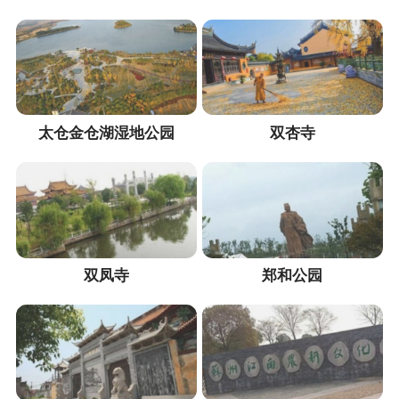
太仓金仓湖湿地公园
双杏寺
双凤寺
郑和公园