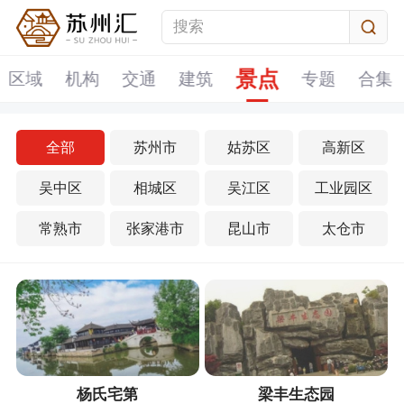
景点
区域
机构
交通
建筑
专题
合集
全部
苏州市
姑苏区
高新区
吴中区
相城区
吴江区
工业园区
常熟市
张家港市
昆山市
太仓市
杨氏宅第
梁丰生态园