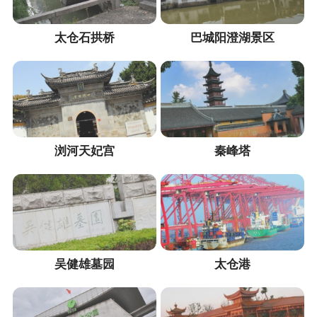
太仓石拱桥
巴城阳澄湖景区
浏河天妃宫
秦峰塔
吴健雄墓园
太仓港