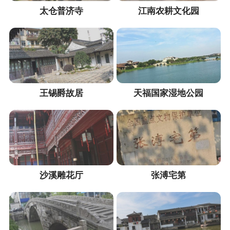
太仓普济寺
江南农耕文化园
王锡爵故居
天福国家湿地公园
沙溪雕花厅
张溥宅第