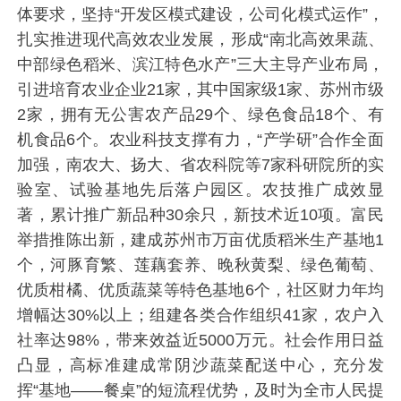
体要求，坚持“开发区模式建设，公司化模式运作”，
扎实推进现代高效农业发展，形成“南北高效果蔬、
中部绿色稻米、滨江特色水产”三大主导产业布局，
引进培育农业企业21家，其中国家级1家、苏州市级
2家，拥有无公害农产品29个、绿色食品18个、有
机食品6个。农业科技支撑有力，“产学研”合作全面
加强，南农大、扬大、省农科院等7家科研院所的实
验室、试验基地先后落户园区。农技推广成效显
著，累计推广新品种30余只，新技术近10项。富民
举措推陈出新，建成苏州市万亩优质稻米生产基地1
个，河豚育繁、莲藕套养、晚秋黄梨、绿色葡萄、
优质柑橘、优质蔬菜等特色基地6个，社区财力年均
增幅达30%以上；组建各类合作组织41家，农户入
社率达98%，带来效益近5000万元。社会作用日益
凸显，高标准建成常阴沙蔬菜配送中心，充分发
挥“基地——餐桌”的短流程优势，及时为全市人民提