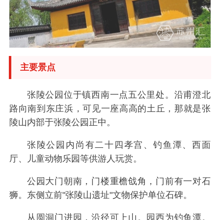
主要景点
张陵公园位于镇西南一点五公里处。沿甫澄北
路向南到东庄浜，可见一座高高的土丘，那就是张
陵山内部于张陵公园正中。
张陵公园内尚有二十四孝宫、钓鱼潭、西面
厅、儿童动物乐园等供游人玩赏。
公园大门朝南，门楼重檐戗角，门前有一对石
狮。东侧立前"张陵山遗址"文物保护单位石碑。
从圆洞门进园，沿径可上山。园西为钓鱼潭。