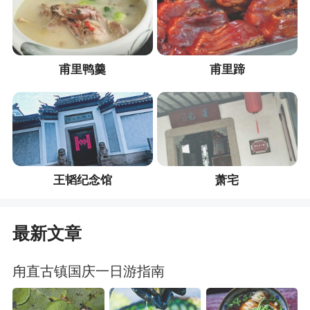
甫里鸭羹
甫里蹄
王韬纪念馆
萧宅
最新文章
甪直古镇国庆一日游指南