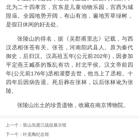
北为二十四孝宫，宫东是儿童动物乐园，宫西为城
隍庙。全园地势开阔，有山有池，遍地芳草绿树，
是假日休闲的好去处。
张陵山的得名，据《吴郡甫里志》记载，与西
汉丞相张苍有关。张苍，河南阳武县人。原为秦代
御史，后归汉。汉高祖五年(公元前202年)，因参加
平定燕王臧荼的叛乱有功，封北平侯。汉文帝前四
年(公元前176年)丞相灌婴去世，他当上了丞相。十
四年后因病告退。死后葬在张林，以后张林讹为张
陵。
张陵山出土的珍贵遗物，收藏在南京博物院。
上一个：
双山岛渡江战役展示馆
下一个：
叶圣陶纪念馆