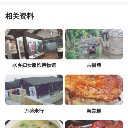
相关资料
水乡妇女服饰博物馆
古街巷
万盛米行
海棠糕