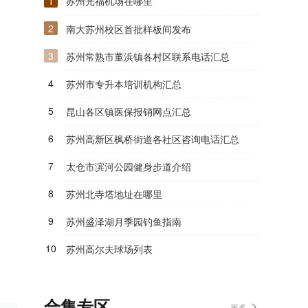
1
苏州光福机场在哪里
2
南大苏州校区首批样板间发布
3
苏州常熟市董浜镇各村区联系电话汇总
4
苏州市专升本培训机构汇总
5
昆山各区镇医保报销网点汇总
6
苏州高新区枫桥街道各社区咨询电话汇总
7
太仓市滨河公园健身步道介绍
8
苏州北寺塔地址在哪里
9
苏州盛泽湖月季园钓鱼指南
10
苏州高尔夫球场列表
合集专区
更多