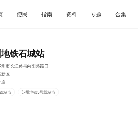
页
便民
指南
资料
专题
合集
州地铁石城站
苏州市长江路与向阳路路口
高新区
交通
铁站点
苏州地铁5号线站点