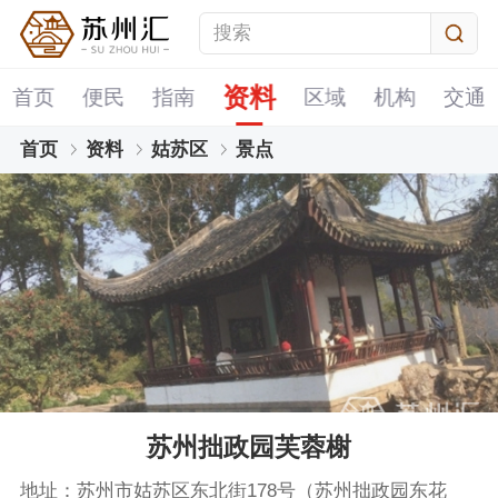
资料
首页
便民
指南
区域
机构
交通
首页
资料
姑苏区
景点
苏州拙政园芙蓉榭
地址：苏州市姑苏区东北街178号（苏州拙政园东花