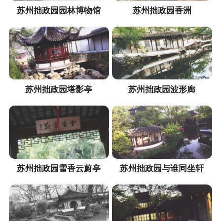
苏州拙政园园林博物馆
苏州拙政园香洲
苏州拙政园塔影亭
苏州拙政园波形廊
苏州拙政园雪香云蔚亭
苏州拙政园与谁同坐轩