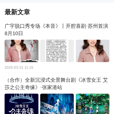
最新文章
广宇脱口秀专场《本音》丨开腔喜剧·苏州首演
8月10日
2025-03-31 11:15
（合作）全新沉浸式全景舞台剧《冰雪女王 艾
莎之公主奇缘》·张家港站