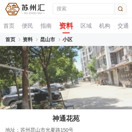
资料
首页
便民
指南
区域
机构
交通
首页
资料
昆山市
小区
神通花苑
地址：苏州昆山市光夏路150号