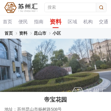
资料
首页
便民
指南
区域
机构
交通
首页
资料
昆山市
小区
帝宝花园
地址：苏州昆山市杨树路508号