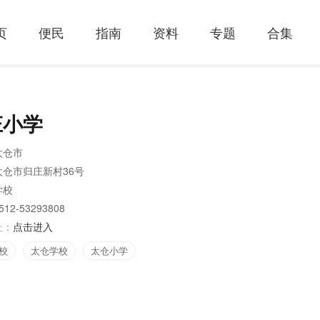
页
便民
指南
资料
专题
合集
庄小学
太仓市
太仓市归庄新村36号
学校
512-53293808
址：
点击进入
校
太仓学校
太仓小学