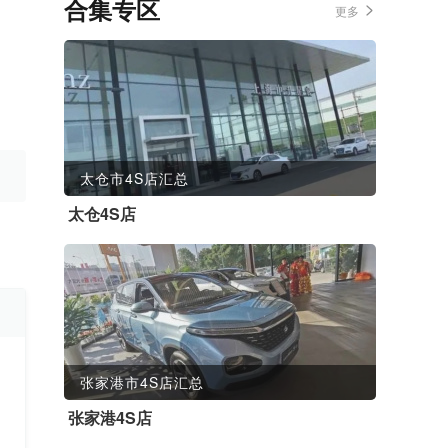
合集专区
更多
太仓市4S店汇总
太仓4S店
张家港市4S店汇总
张家港4S店