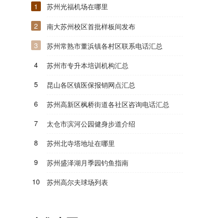
1
苏州光福机场在哪里
2
南大苏州校区首批样板间发布
3
苏州常熟市董浜镇各村区联系电话汇总
4
苏州市专升本培训机构汇总
5
昆山各区镇医保报销网点汇总
6
苏州高新区枫桥街道各社区咨询电话汇总
7
太仓市滨河公园健身步道介绍
8
苏州北寺塔地址在哪里
9
苏州盛泽湖月季园钓鱼指南
10
苏州高尔夫球场列表