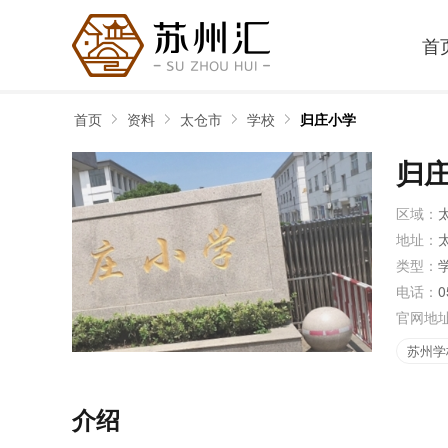
首
首页
资料
太仓市
学校
归庄小学
归
区域：
地址：
类型：
电话：
0
官网地
苏州学
介绍