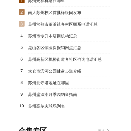
1
苏州光福机场在哪里
2
南大苏州校区首批样板间发布
3
苏州常熟市董浜镇各村区联系电话汇总
4
苏州市专升本培训机构汇总
5
昆山各区镇医保报销网点汇总
6
苏州高新区枫桥街道各社区咨询电话汇总
7
太仓市滨河公园健身步道介绍
8
苏州北寺塔地址在哪里
9
苏州盛泽湖月季园钓鱼指南
10
苏州高尔夫球场列表
合集专区
更多