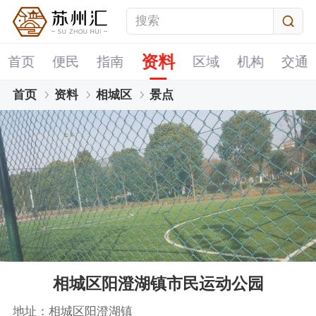
资料
首页
便民
指南
区域
机构
交通
首页
资料
相城区
景点
相城区阳澄湖镇市民运动公园
地址：相城区阳澄湖镇