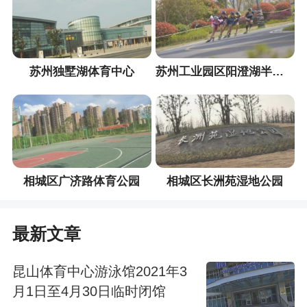
苏州独墅湖体育中心
苏州工业园区阳澄湖半岛西湖湾生态体育公园
相城区广济路体育公园
相城区长洲苑湿地公园
最新文章
昆山体育中心游泳馆2021年3
月1日至4月30日临时闭馆