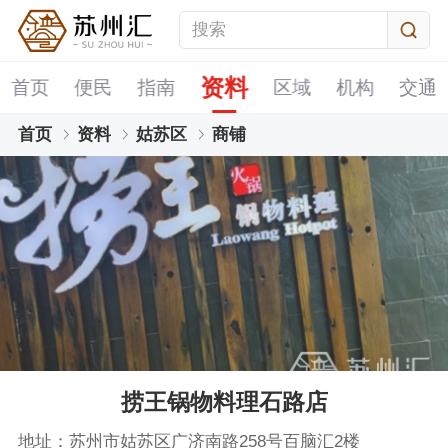
资料
首页
便民
指南
区域
机构
交通
首页
资料
姑苏区
商铺
捞王锅物料理石路店
地址：苏州市姑苏区广济南路258号百脑汇2楼