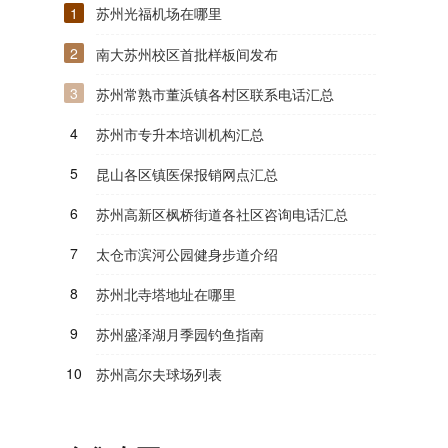
1
苏州光福机场在哪里
2
南大苏州校区首批样板间发布
3
苏州常熟市董浜镇各村区联系电话汇总
4
苏州市专升本培训机构汇总
5
昆山各区镇医保报销网点汇总
6
苏州高新区枫桥街道各社区咨询电话汇总
7
太仓市滨河公园健身步道介绍
8
苏州北寺塔地址在哪里
9
苏州盛泽湖月季园钓鱼指南
10
苏州高尔夫球场列表