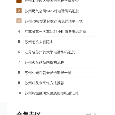
1
苏州工业园区外国语学校学费多少
2
苏州燃气公司24小时电话号码汇总
3
苏州40项交通轻微违法免罚清单一览
4
江苏省苏州火车站24小时服务电话汇总
5
苏州怎么去普陀山
6
江苏省苏州的大学电话号码汇总
7
苏州火车站站内换乘流程
8
苏州久光百货会员卡期限一览
9
苏州鸡头米烹饪方法推荐
10
苏州相城区供水紧急报修电话汇总
合集专区
更多