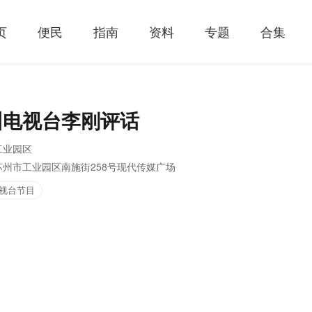
页
便民
指南
资料
专题
合集
州电视台李刚评话
工业园区
苏州市工业园区南施街258号现代传媒广场
视台节目