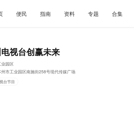
页
便民
指南
资料
专题
合集
州电视台创赢未来
工业园区
苏州市工业园区南施街258号现代传媒广场
视台节目