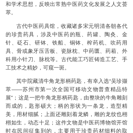
和学术思想，反映出常熟中医药文化发展之人文荟
萃。
古代中医药具馆，收藏诸多宋元明清各朝各代
的珍贵药具，涉及中医药的瓶、药罐、陶灸、金
针、砭石、研钵、铁船、铜钵、榨药机、吹药用
具、骨或象牙压舌板、瓷脉枕、中药匮、药葙、外
科用小针刀、脉枕等。古代能工巧匠铸造工艺、手
工技术之精妙，可窥一斑。
其中院藏清牛角龙形柄药匙，有幸入选“吴珍撷
萃——苏州市第一次全国可移动文物普查精品特
展”；这是一把牛角龙形柄药匙，由整块的牛角雕刻
而成的，匙形硕大；柄的形状为一条龙，造型精
美，用材细腻；上面还雕刻着龙鳞，雕的龙纹也栩
栩如生，动态十足；这件文物是中医药博物馆开馆
时在民间征集到的，主要用于珍贵药材细料的取