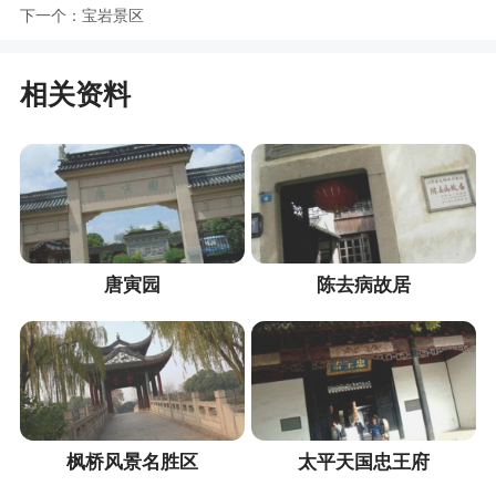
下一个：
宝岩景区
相关资料
唐寅园
陈去病故居
枫桥风景名胜区
太平天国忠王府