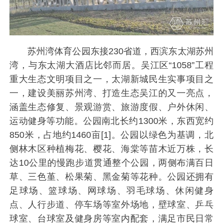
苏州湾体育公园东接230省道，西滨东太湖苏州
湾，与东太湖大酒店比邻而居。吴江区“1058”工程
重大生态文明项目之一，太湖新城民生实事项目之
一，建设美丽苏州湾、打造生态吴江的又一亮点，
涵盖生态修复、景观游赏、旅游度假、户外休闲、
运动健身等功能。公园南北长约1300米，东西宽约
850米，占地约1460亩[1]。公园以绿色为基调，北
侧林木区种植梅花、樱花、海棠等苗木近万株，长
达10公里的慢跑步道贯通整个公园，两侧布满百日
草、三色堇、松果菊、黑金菊等花种。公园还拥有
足球场、篮球场、网球场、羽毛球场、休闲健身
点、人行步道、停车场等室外场地，壁球室、乒乓
球室、台球室及健身房等室内配套，满足市民日常