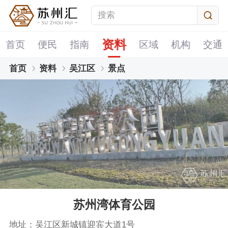
资料
首页
便民
指南
区域
机构
交通
首页
资料
吴江区
景点
苏州湾体育公园
地址：吴江区新城镇迎宾大道1号