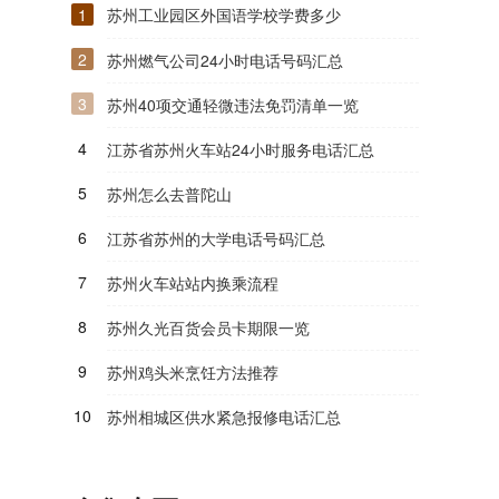
1
苏州工业园区外国语学校学费多少
2
苏州燃气公司24小时电话号码汇总
3
苏州40项交通轻微违法免罚清单一览
4
江苏省苏州火车站24小时服务电话汇总
5
苏州怎么去普陀山
6
江苏省苏州的大学电话号码汇总
7
苏州火车站站内换乘流程
8
苏州久光百货会员卡期限一览
9
苏州鸡头米烹饪方法推荐
10
苏州相城区供水紧急报修电话汇总