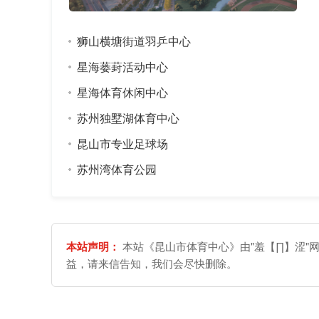
狮山横塘街道羽乒中心
星海蒌葑活动中心
星海体育休闲中心
苏州独墅湖体育中心
昆山市专业足球场
苏州湾体育公园
本站声明：
本站《昆山市体育中心》由"羞【∏】涩"
益，请来信告知，我们会尽快删除。