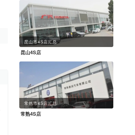
昆山市4S店汇总
昆山4S店
常熟市4S店汇总
工
常熟4S店