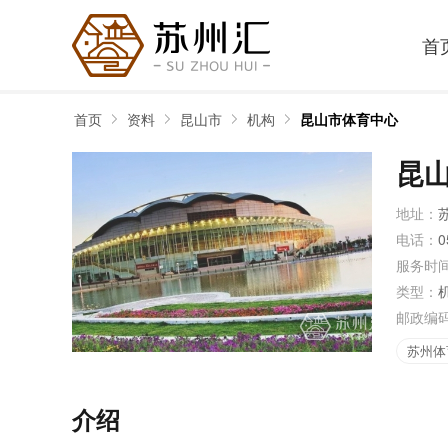
首
首页
资料
昆山市
机构
昆山市体育中心
昆
地址：
电话：
0
服务时
类型：
邮政编
苏州体
介绍