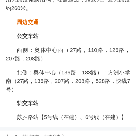
约260米。
周边交通
公交车站
西侧：奥体中心西（27路，110路，126路，
207路，208路）
北侧：奥体中心（136路，183路）；方洲小学
南（27路，136路，207路，208路，528路，快线7
号）
轨交车站
苏胜路站【5号线（在建）、6号线（在建）】