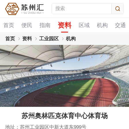
资料
首页
便民
指南
区域
机构
交通
首页
资料
工业园区
机构
苏州奥林匹克体育中心体育场
地址：苏州工业园区中新大道东999号