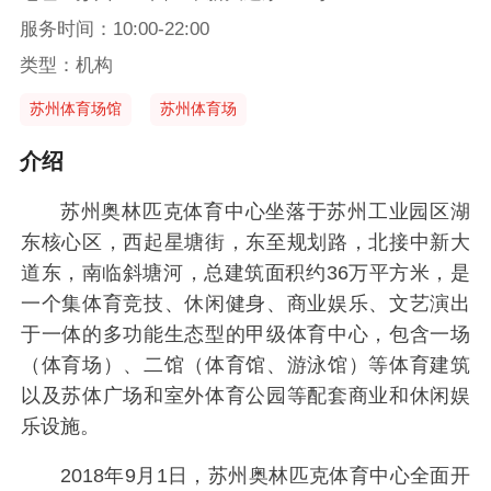
服务时间：10:00-22:00
类型：机构
苏州体育场馆
苏州体育场
介绍
苏州奥林匹克体育中心坐落于苏州工业园区湖
东核心区，西起星塘街，东至规划路，北接中新大
道东，南临斜塘河，总建筑面积约36万平方米，是
一个集体育竞技、休闲健身、商业娱乐、文艺演出
于一体的多功能生态型的甲级体育中心，包含一场
（体育场）、二馆（体育馆、游泳馆）等体育建筑
以及苏体广场和室外体育公园等配套商业和休闲娱
乐设施。
2018年9月1日，苏州奥林匹克体育中心全面开