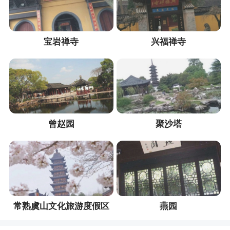
宝岩禅寺
兴福禅寺
曾赵园
聚沙塔
常熟虞山文化旅游度假区
燕园