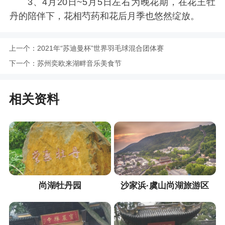
3、4月20日~5月5日左右为晚花期，在花王牡
丹的陪伴下，花相芍药和花后月季也悠然绽放。
上一个：
2021年“苏迪曼杯”世界羽毛球混合团体赛
下一个：
苏州奕欧来湖畔音乐美食节
相关资料
尚湖牡丹园
沙家浜·虞山尚湖旅游区