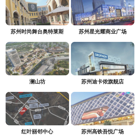
苏州时尚舞台奥特莱斯
苏州星光耀商业广场
澜山坊
苏州迪卡侬旗舰店
红叶丽邻中心
苏州高铁吾悦广场