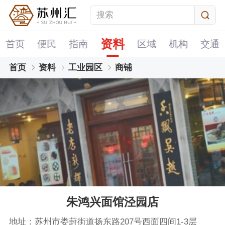
资料
首页
便民
指南
区域
机构
交通
首页
资料
工业园区
商铺
朱鸿兴面馆泾园店
地址：苏州市娄葑街道扬东路207号西面四间1-3层