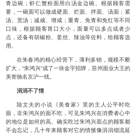
青边碗；虾仁蟹粉面用白汤金边碗。根据顾客需
要，一碗面可以做成硬面、烂面、拌面、汤面；紧
汤、宽汤；减咸、增咸；重青、免青和免红等不同
口味，根据顾客胃口大小，面量可以多点或者少
点，还备有胡椒粉、姜丝、辣油等佐料，给顾客选
用。
在朱春鸿的精心经营下，薄利多销，规模不断
扩大，“朱鸿兴”成了一块金字招牌，苏州面业大王的
美誉驰名京沪一线。
涓涓不了情
陆文夫的小说《美食家》里的主人公平时吃
面，非朱鸿兴的面不吃，可见朱鸿兴在消费者心中
的地位是如何的高。确实吃过朱鸿兴面点的顾客都
不会忘记，几十年来顾客对它的情愫像涓涓细流延