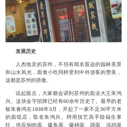
发展历史
人杰地灵的苏州，不但有闻名遐迩的园林美景
和山水风光，面食小吃同样受到中外游客的赞美，
这都是苏州的骄傲。
说起面点，大家都会讲到苏州的面业大王朱鸿
兴。这块金字招牌已经有60余年历史了。最早的老
板朱春鸿在1938年3月，开起了一家不足30平方米
的面馄店，取名朱鸿兴。聘用技艺高手陆福生掌
灶，供应焖肉面、爆鱼面、爆鳝面、蹄面、冻鸡面