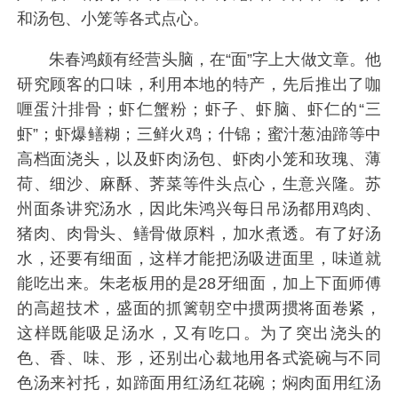
和汤包、小笼等各式点心。
朱春鸿颇有经营头脑，在“面”字上大做文章。他
研究顾客的口味，利用本地的特产，先后推出了咖
喱蛋汁排骨；虾仁蟹粉；虾子、虾脑、虾仁的“三
虾”；虾爆鳝糊；三鲜火鸡；什锦；蜜汁葱油蹄等中
高档面浇头，以及虾肉汤包、虾肉小笼和玫瑰、薄
荷、细沙、麻酥、荠菜等件头点心，生意兴隆。苏
州面条讲究汤水，因此朱鸿兴每日吊汤都用鸡肉、
猪肉、肉骨头、鳝骨做原料，加水煮透。有了好汤
水，还要有细面，这样才能把汤吸进面里，味道就
能吃出来。朱老板用的是28牙细面，加上下面师傅
的高超技术，盛面的抓篱朝空中掼两掼将面卷紧，
这样既能吸足汤水，又有吃口。为了突出浇头的
色、香、味、形，还别出心裁地用各式瓷碗与不同
色汤来衬托，如蹄面用红汤红花碗；焖肉面用红汤