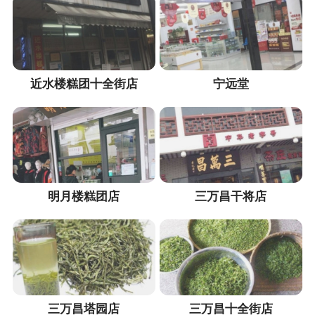
近水楼糕团十全街店
宁远堂
明月楼糕团店​
三万昌干将店
三万昌塔园店
三万昌十全街店