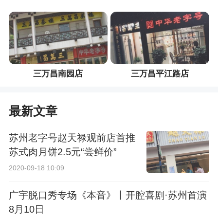
三万昌南园店
三万昌平江路店
最新文章
苏州老字号赵天禄观前店首推
苏式肉月饼2.5元“尝鲜价”
2020-09-18 10:09
广宇脱口秀专场《本音》丨开腔喜剧·苏州首演
8月10日