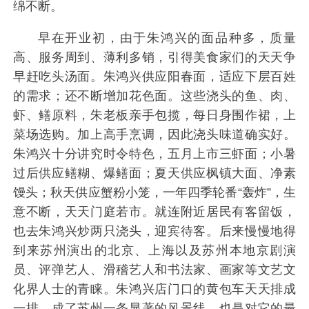
绵不断。
早在开业初，由于朱鸿兴的面品种多，质量
高、服务周到、薄利多销，引得美食家们的天天争
早赶吃头汤面。朱鸿兴供应阳春面，适应下层百姓
的需求；还不断增加花色面。这些浇头的鱼、肉、
虾、鳝原料，朱老板亲手包揽，每日身围作裙，上
菜场选购。加上高手烹调，因此浇头味道确实好。
朱鸿兴十分讲究时令特色，五月上市三虾面；小暑
过后供应鳝糊、爆鳝面；夏天供应枫镇大面、净素
馒头；秋天供应蟹粉小笼，一年四季轮番“轰炸”，生
意不断，天天门庭若市。就连附近居民有客留饭，
也去朱鸿兴炒两只浇头，迎宾待客。后来慢慢地得
到来苏州演出的北京、上海以及苏州本地京剧演
员、评弹艺人、滑稽艺人和书法家、画家等文艺文
化界人士的青睐。朱鸿兴店门口的黄包车天天排成
一排，成了苏州一条显著的风景线，也是对它的最