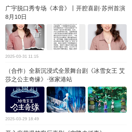
广宇脱口秀专场《本音》丨开腔喜剧·苏州首演
8月10日
2025-03-31 11:15
（合作）全新沉浸式全景舞台剧《冰雪女王 艾
莎之公主奇缘》·张家港站
2025-03-29 18:49