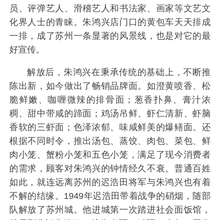
员、评弹艺人、滑稽艺人和书法家、画家等文艺文
化界人士的青睐。朱鸿兴店门口的黄包车天天排成
一排，成了苏州一条显著的风景线，也是对它的最
好宣传。
解放后，朱鸿兴在秉承传统的基础上，不断推
陈出新，如今做出了畅销品牌面。如澄黄喷香、松
脆鲜嫩、咖喱微辣的排骨面；葱香扑鼻、膏汁浓
稠、甜中带咸的蹄面；鸡汤吊鲜、虾仁清新、虾脑
香软的三虾面；色泽浓郁、味咸鲜美的爆鳝面。还
根据不同时令，推出汤包、蒸饺、肉包、菜包、鲜
肉小笼、蟹粉小笼和五色小笼，满足了现今消费者
的需求，顾客对朱鸿兴的钟情经久不衰。普通百姓
如此，就连远离苏州的迟浩田将军与朱鸿兴也有着
不解的结缘。1949年迟浩田带着战争的硝烟，随部
队解放了苏州城。他进城第一次踏进社会面饭馆，