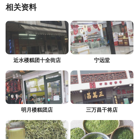
相关资料
近水楼糕团十全街店
宁远堂
明月楼糕团店​
三万昌干将店