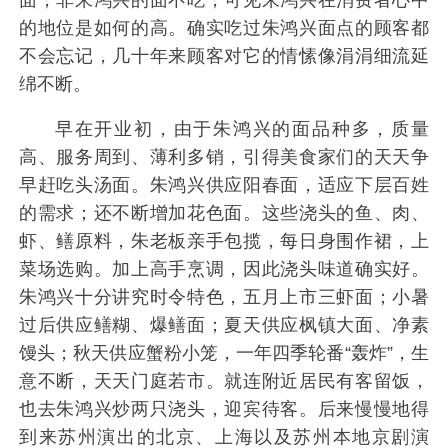
的地位是如何的高。确实吃过朱鸿兴面点的顾客都
不会忘记，几十年来顾客对它的情愫像涓涓细流延
绵不断。
早在开业初，由于朱鸿兴的面品种多，质量
高、服务周到、薄利多销，引得美食家们的天天争
早赶吃头汤面。朱鸿兴供应阳春面，适应下层百姓
的需求；还不断增加花色面。这些浇头的鱼、肉、
虾、鳝原料，朱老板亲手包揽，每日身围作裙，上
菜场选购。加上高手烹调，因此浇头味道确实好。
朱鸿兴十分讲究时令特色，五月上市三虾面；小暑
过后供应鳝糊、爆鳝面；夏天供应枫镇大面、净素
馒头；秋天供应蟹粉小笼，一年四季轮番“轰炸”，生
意不断，天天门庭若市。就连附近居民有客留饭，
也去朱鸿兴炒两只浇头，迎宾待客。后来慢慢地得
到来苏州演出的北京、上海以及苏州本地京剧演