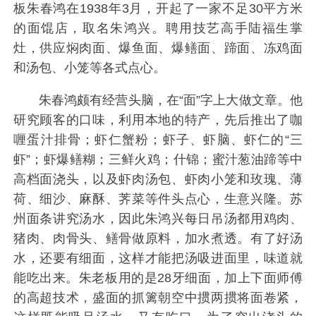
板朱春鸿在1938年3月，开起了一家不足30平方米
的面馄店，取名朱鸿兴。聘用技艺高手陆福生掌
灶，供应焖肉面、爆鱼面、爆鳝面、蹄面、冻鸡面
和汤包、小笼等各式点心。
朱春鸿颇有经营头脑，在“面”字上大做文章。他
研究顾客的口味，利用本地的特产，先后推出了咖
喱蛋汁排骨；虾仁蟹粉；虾子、虾脑、虾仁的“三
虾”；虾爆鳝糊；三鲜火鸡；什锦；蜜汁葱油蹄等中
高档面浇头，以及虾肉汤包、虾肉小笼和玫瑰、薄
荷、细沙、麻酥、荠菜等件头点心，生意兴隆。苏
州面条讲究汤水，因此朱鸿兴每日吊汤都用鸡肉、
猪肉、肉骨头、鳝骨做原料，加水煮透。有了好汤
水，还要有细面，这样才能把汤吸进面里，味道就
能吃出来。朱老板用的是28牙细面，加上下面师傅
的高超技术，盛面的抓篱朝空中掼两掼将面卷紧，