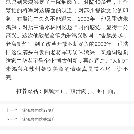
就是到朱鸿兴吃了一碗焖肉面。时隔40多年，工作
繁忙的将军对这碗面的味道；对苏州餐饮文化的印
象，在脑海中久久不能退去。1993年，他又重访朱
鸿兴，对店主俞水林回忆起当时的感觉，显得十分
高兴。这次他欣然命笔为朱鸿兴题词：“香飘吴越，
老店新辉”。到了改革开放不断深入的2003年，迟浩
田这位满头白发的老将军再访朱鸿兴，又题词勉励
这家中华老字号企业“博古创新，再造辉煌。”人们对
朱鸿兴和苏州餐饮美食的情缘真是道不尽，说不
完。
推荐菜品：
枫镇大面、辣汁肉丁、虾仁面。
上一个：
朱鸿兴面馆石路店
下一个：
朱鸿兴面馆香城店