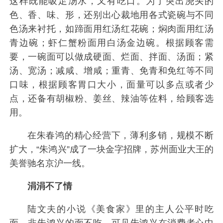
这样既能吸足汤水，又有吃口。为了突出浇头的
色、香、味、形，还别出心裁地用各式瓷碗与不同
色汤来衬托，如蹄面用红汤红花碗；焖肉面用红汤
青边碗；虾仁蟹粉面用白汤金边碗。根据顾客需
要，一碗面可以做成硬面、烂面、拌面、汤面；紧
汤、宽汤；减咸、增咸；重青、免青和免红等不同
口味，根据顾客胃口大小，面量可以多点或者少
点，还备有胡椒粉、姜丝、辣油等佐料，给顾客选
用。
在朱春鸿的精心经营下，薄利多销，规模不断
扩大，“朱鸿兴”成了一块金字招牌，苏州面业大王的
美誉驰名京沪一线。
涓涓不了情
陆文夫的小说《美食家》里的主人公平时吃
面，非朱鸿兴的面不吃，可见朱鸿兴在消费者心中