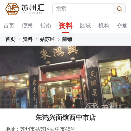
资料
首页
便民
指南
区域
机构
交通
首页
资料
姑苏区
商铺
朱鸿兴面馆西中市店
地址：苏州市姑苏区西中市45号