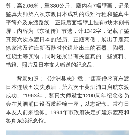
尊，高2.06米，重380公斤。殿内有7幅壁画，记录
鉴真大师第六次东渡日本成功的艰难行程和鉴真生
平简介及东渡路线。正殿后面墙壁上挂有6块木刻书
屏，内容为《东征传》节选，计1342字，记载了鉴
真第六次东渡日本的经历。正殿两侧，展出了鹿苑
徐家湾及许庄新石器时代遗址出土的石器、陶器、
红烧土等实物，同时还展出有关鉴真的一些资料、
书籍、照片及日本友人赠送的纪念品。
背景知识：《沙洲县志》载：“唐高僧鉴真东渡
日本连续五次失败后，第六次于黄泗浦口启航东渡
成功。”1963年，鉴真大师逝世1200周年纪念委员
会在黄泗浦口设石质经幢一座，以志纪念。常有日
本友人前来瞻仰。1994年市政府决定扩建东渡苑和
鉴真东渡纪念馆。