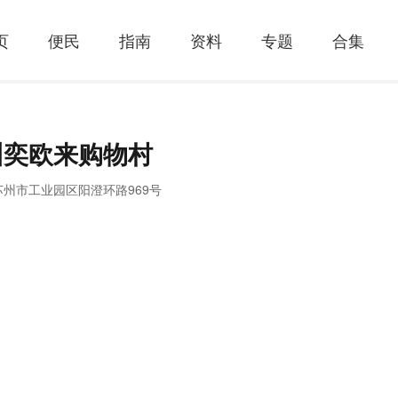
页
便民
指南
资料
专题
合集
州奕欧来购物村
苏州市工业园区阳澄环路969号