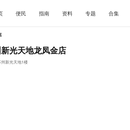
页
便民
指南
资料
专题
合集
店
州新光天地龙凤金店
苏州新光天地1楼