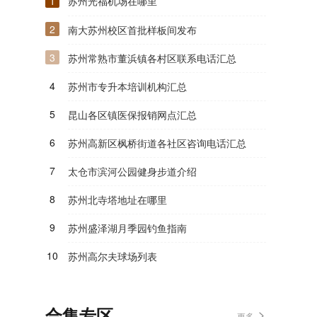
1
苏州光福机场在哪里
2
南大苏州校区首批样板间发布
3
苏州常熟市董浜镇各村区联系电话汇总
4
苏州市专升本培训机构汇总
5
昆山各区镇医保报销网点汇总
6
苏州高新区枫桥街道各社区咨询电话汇总
7
太仓市滨河公园健身步道介绍
8
苏州北寺塔地址在哪里
9
苏州盛泽湖月季园钓鱼指南
10
苏州高尔夫球场列表
合集专区
更多