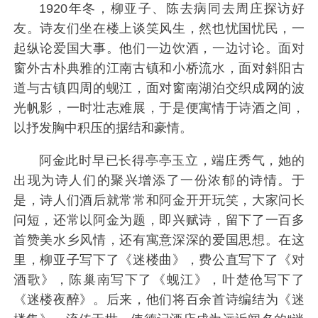
1920年冬，柳亚子、陈去病同去周庄探访好
友。诗友们坐在楼上谈笑风生，然也忧国忧民，一
起纵论爱国大事。他们一边饮酒，一边讨论。面对
窗外古朴典雅的江南古镇和小桥流水，面对斜阳古
道与古镇四周的蚬江，面对窗南湖泊交织成网的波
光帆影，一时壮志难展，于是便寓情于诗酒之间，
以抒发胸中积压的据结和豪情。
阿金此时早已长得亭亭玉立，端庄秀气，她的
出现为诗人们的聚兴增添了一份浓郁的诗情。于
是，诗人们酒后就常常和阿金开开玩笑，大家问长
问短，还常以阿金为题，即兴赋诗，留下了一百多
首赞美水乡风情，还有寓意深深的爱国思想。在这
里，柳亚子写下了《迷楼曲》，费公直写下了《对
酒歌》，陈巢南写下了《蚬江》，叶楚伧写下了
《迷楼夜醉》。后来，他们将百余首诗编结为《迷