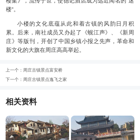
楼集》，流传于世，使德记酒店成为远近闻名的“迷
楼”。
小楼的文化底蕴从此和着古镇的风韵日月积
累。后来，南社成员又办起了《蚬江声》、《新周
庄》等版刊，开创了中国乡镇小报之先声，革命和
新文化的大旗在周庄高高举起。
上一个：
周庄古镇景点富安桥
下一个：
周庄古镇景点逸飞之家
相关资料