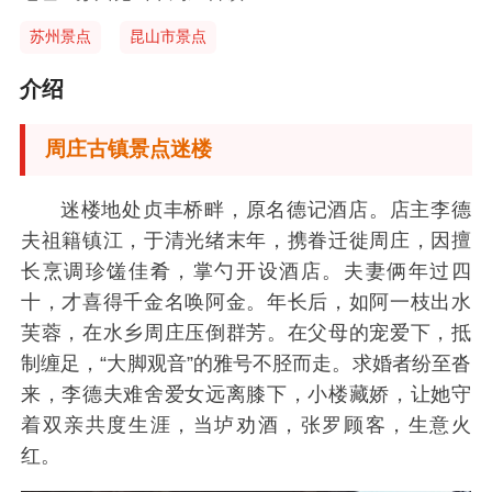
苏州景点
昆山市景点
介绍
周庄古镇景点迷楼
迷楼地处贞丰桥畔，原名德记酒店。店主李德
夫祖籍镇江，于清光绪末年，携眷迁徙周庄，因擅
长烹调珍馐佳肴，掌勺开设酒店。夫妻俩年过四
十，才喜得千金名唤阿金。年长后，如阿一枝出水
芙蓉，在水乡周庄压倒群芳。在父母的宠爱下，抵
制缠足，“大脚观音”的雅号不胫而走。求婚者纷至沓
来，李德夫难舍爱女远离膝下，小楼藏娇，让她守
着双亲共度生涯，当垆劝酒，张罗顾客，生意火
红。