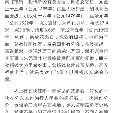
南北市街，相传桥旁有总管庙，原名总管桥。元至
正十五年（公元1355年）由里人杨钟建，初系青石
面无级。明成化十四年（公元1478年）、嘉靖元年
（公元1522年）两次重修，为单孔拱桥。桥长17.4
米，宽3.8米，跨度6.6米。清成丰五年（公元1855
年）重修，易成花岗石，东西有级梯，中间为平
面。刻有浮雕图案，桥身四角有桥楼，临波拔起，
遥遥相对，据说沈万三的弟弟沈万四，因不愿重蹈
其哥哥与朱元璋作对最终被发配充军的复辙，而主
动捐钱为乡里做好事，曾捐钱修建过富安桥。富安
桥的名字，就是表达了他富了以后祈求安康的心
愿。
桥上有五块江南一带罕见的武康石，较长的一
块在桥东以作为行人坐歇的栏杆石，一块用作桥
阶，较短的三块铺在西桥堍，足以证明该桥历史悠
久。武康石采自浙江德清县的山崖间，石面布有细