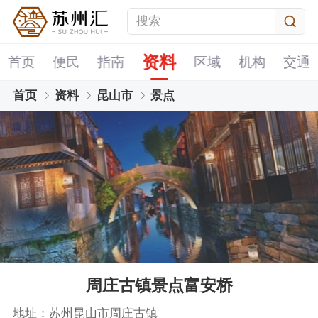
资料
首页
便民
指南
区域
机构
交通
首页
资料
昆山市
景点
周庄古镇景点富安桥
地址：苏州昆山市周庄古镇