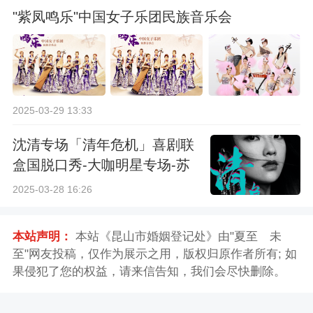
"紫凤鸣乐"中国女子乐团民族音乐会
2025-03-29 13:33
沈清专场「清年危机」喜剧联
盒国脱口秀-大咖明星专场-苏
州站
2025-03-28 16:26
本站声明：
本站《昆山市婚姻登记处》由"夏至ゝ未
至"网友投稿，仅作为展示之用，版权归原作者所有; 如
果侵犯了您的权益，请来信告知，我们会尽快删除。