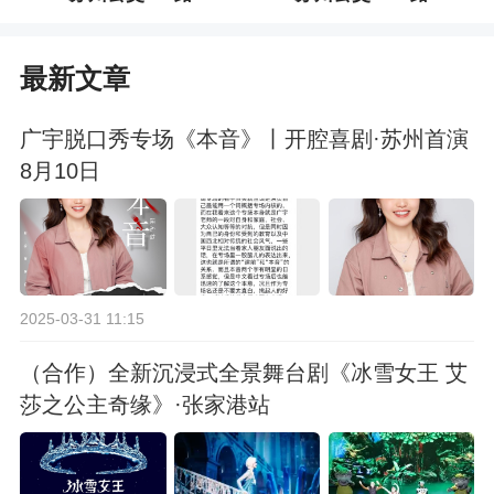
最新文章
广宇脱口秀专场《本音》丨开腔喜剧·苏州首演
8月10日
2025-03-31 11:15
（合作）全新沉浸式全景舞台剧《冰雪女王 艾
莎之公主奇缘》·张家港站